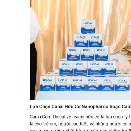
Lựa Chọn Canxi Hữu Cơ Nanopharco hoặc Canx
Canxi Cơm Unical với canxi hữu cơ là lựa chọn l
là cho trẻ em, người cao tuổi, và những người có
cơ và các dưỡng chất hỗ trợ giúp sản phẩm trở th