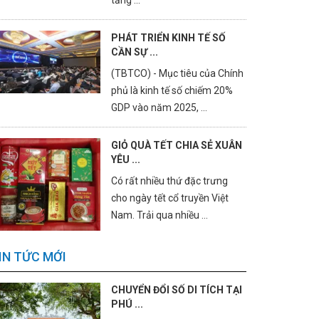
tảng ...
PHÁT TRIỂN KINH TẾ SỐ
CẦN SỰ ...
(TBTCO) - Mục tiêu của Chính
phủ là kinh tế số chiếm 20%
GDP vào năm 2025, ...
GIỎ QUÀ TẾT CHIA SẺ XUÂN
YÊU ...
Có rất nhiều thứ đặc trưng
cho ngày tết cổ truyền Việt
Nam. Trải qua nhiều ...
IN TỨC MỚI
CHUYỂN ĐỔI SỐ DI TÍCH TẠI
PHÚ ...