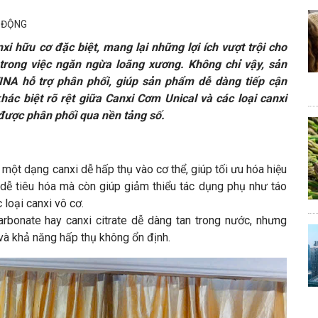
T ĐỘNG
 hữu cơ đặc biệt, mang lại những lợi ích vượt trội cho
 trong việc ngăn ngừa loãng xương. Không chỉ vậy, sản
NA hỗ trợ phân phối, giúp sản phẩm dễ dàng tiếp cận
hác biệt rõ rệt giữa Canxi Cơm Unical và các loại canxi
 được phân phối qua nền tảng số.
một dạng canxi dễ hấp thụ vào cơ thể, giúp tối ưu hóa hiệu
 dễ tiêu hóa mà còn giúp giảm thiểu tác dụng phụ như táo
loại canxi vô cơ.
rbonate hay canxi citrate dễ dàng tan trong nước, nhưng
 và khả năng hấp thụ không ổn định.