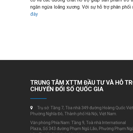
ngăn ngừa loãng xương. Với sự hỗ trợ phân phối
đây
TRUNG TÂM XTTM ĐẦU TƯ VÀ HỖ T
CHUYỂN ĐỔI SỐ QUỐC GIA
Trụ sở: Tầng 7, Tòa nhà 349 đường Hoàng Quốc Việt
Phường Nghĩa Đô, Thành phố Hà Nội, Việt Nam
Văn phòng Phía Nam: Tầng 9, Toà nhà International
Plaza, Số 343 đường Phạm Ngũ Lão, Phường Phạm Ng