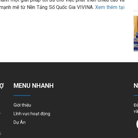
 mạnh mẽ từ
Nền Tảng Số Quốc Gia VIVINA.
Xem thêm tại
RỢ
MENU NHANH
N
Giới thiệu
Đă
và
,
Lĩnh vực hoạt động
.
Dự Án
ũ