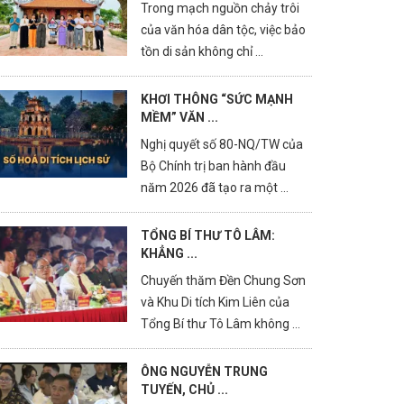
Trong mạch nguồn chảy trôi
của văn hóa dân tộc, việc bảo
tồn di sản không chỉ ...
KHƠI THÔNG “SỨC MẠNH
MỀM” VĂN ...
Nghị quyết số 80-NQ/TW của
Bộ Chính trị ban hành đầu
năm 2026 đã tạo ra một ...
TỔNG BÍ THƯ TÔ LÂM:
KHẲNG ...
Chuyến thăm Đền Chung Sơn
và Khu Di tích Kim Liên của
Tổng Bí thư Tô Lâm không ...
ÔNG NGUYỄN TRUNG
TUYẾN, CHỦ ...