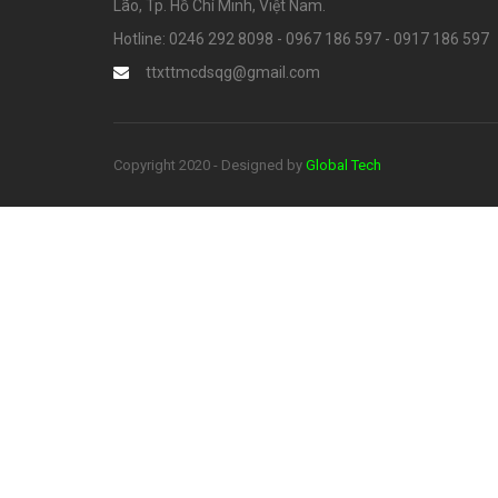
Lão, Tp. Hồ Chí Minh, Việt Nam.
Hotline: 0246 292 8098 - 0967 186 597 - 0917 186 597
ttxttmcdsqg@gmail.com
Copyright 2020 - Designed by
Global Tech