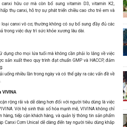
 canxi hữu cơ mà còn bổ sung vitamin D3, vitamin K2,
ấp thụ canxi, hỗ trợ sự phát triển chiều cao cho trẻ em và
c loại canxi vô cơ, thường không có sự bổ sung đầy đủ các
ả trong việc duy trì sức khỏe xương lâu dài.
ử dụng cho mọi lứa tuổi mà không cần phải lo lắng về việc
ược sản xuất theo quy trình đạt chuẩn GMP và HACCP, đảm
g.
i uống nhiều lần trong ngày và có thể gây ra các vấn đề về
.
a VIVINA
cận rộng rãi và dễ dàng hơn đối với người tiêu dùng là việc
VIVINA. Với hệ sinh thái số hóa mạnh mẽ, VIVINA không chỉ
 hàng, tiếp cận khách hàng, và quản lý thông tin sản phẩm
iúp Canxi Cơm Unical dễ dàng đến tay người tiêu dùng khắp