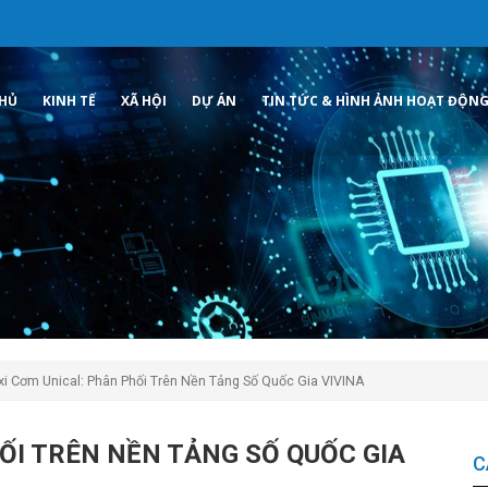
CHỦ
KINH TẾ
XÃ HỘI
DỰ ÁN
TIN TỨC & HÌNH ẢNH HOẠT ĐỘN
i Cơm Unical: Phân Phối Trên Nền Tảng Số Quốc Gia VIVINA
ỐI TRÊN NỀN TẢNG SỐ QUỐC GIA
C