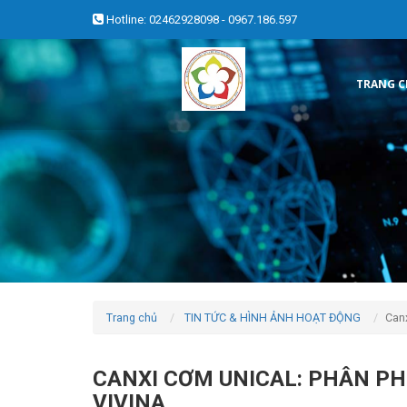
Hotline: 02462928098 - 0967.186.597
TRANG 
Trang chủ
TIN TỨC & HÌNH ẢNH HOẠT ĐỘNG
Canx
CANXI CƠM UNICAL: PHÂN PH
VIVINA