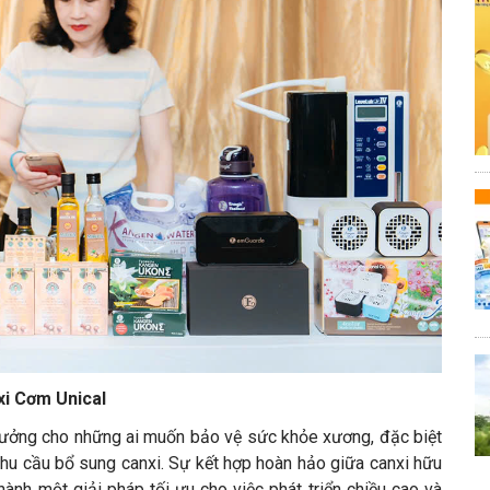
i Cơm Unical
ý tưởng cho những ai muốn bảo vệ sức khỏe xương, đặc biệt
 nhu cầu bổ sung canxi. Sự kết hợp hoàn hảo giữa canxi hữu
ành một giải pháp tối ưu cho việc phát triển chiều cao và