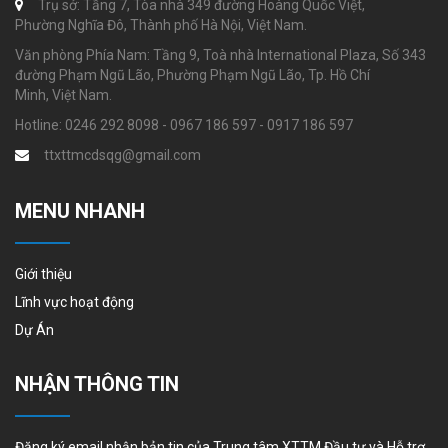
Trụ sở: Tầng 7, Tòa nhà 349 đường Hoàng Quốc Việt,
Phường Nghĩa Đô, Thành phố Hà Nội, Việt Nam.
Văn phòng Phía Nam: Tầng 9, Toà nhà International Plaza, Số 343
đường Phạm Ngũ Lão, Phường Phạm Ngũ Lão, Tp. Hồ Chí
Minh, Việt Nam.
Hotline: 0246 292 8098 - 0967 186 597 - 0917 186 597
ttxttmcdsqg@gmail.com
MENU NHANH
Giới thiệu
Lĩnh vực hoạt động
Dự Án
NHẬN THÔNG TIN
Đăng ký email nhận bản tin của Trung tâm XTTM Đầu tư và Hỗ trợ