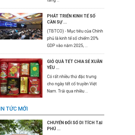
tảng ...
PHÁT TRIỂN KINH TẾ SỐ
CẦN SỰ ...
(TBTCO) - Mục tiêu của Chính
phủ là kinh tế số chiếm 20%
GDP vào năm 2025, ...
GIỎ QUÀ TẾT CHIA SẺ XUÂN
YÊU ...
Có rất nhiều thứ đặc trưng
cho ngày tết cổ truyền Việt
Nam. Trải qua nhiều ...
IN TỨC MỚI
CHUYỂN ĐỔI SỐ DI TÍCH TẠI
PHÚ ...