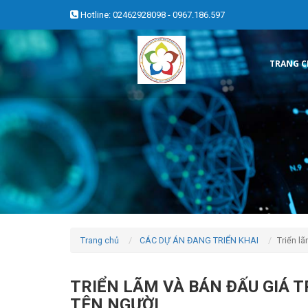
Hotline: 02462928098 - 0967.186.597
TRANG 
Trang chủ
CÁC DỰ ÁN ĐANG TRIỂN KHAI
Triển l
TRIỂN LÃM VÀ BÁN ĐẤU GIÁ 
TÊN NGƯỜI