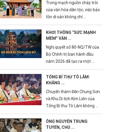
Trong mạch nguồn chảy trôi
của văn hóa dân tộc, việc bảo
tồn di sản không chỉ ...
KHƠI THÔNG “SỨC MẠNH
MỀM” VĂN ...
Nghị quyết số 80-NQ/TW của
Bộ Chính trị ban hành đầu
năm 2026 đã tạo ra một ...
TỔNG BÍ THƯ TÔ LÂM:
KHẲNG ...
Chuyến thăm Đền Chung Sơn
và Khu Di tích Kim Liên của
Tổng Bí thư Tô Lâm không ...
ÔNG NGUYỄN TRUNG
TUYẾN, CHỦ ...