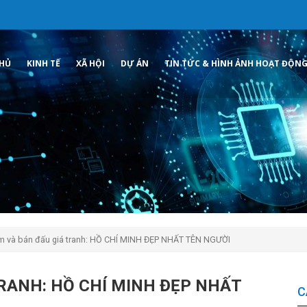
CHỦ
KINH TẾ
XÃ HỘI
DỰ ÁN
TIN TỨC & HÌNH ẢNH HOẠT ĐỘN
ãm và bán đấu giá tranh: HỒ CHÍ MINH ĐẸP NHẤT TÊN NGƯỜI
TRANH: HỒ CHÍ MINH ĐẸP NHẤT
C