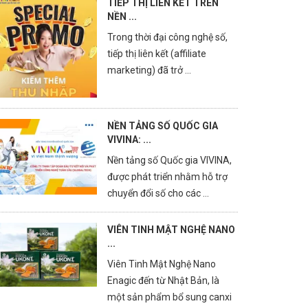
TIẾP THỊ LIÊN KẾT TRÊN
NỀN ...
Trong thời đại công nghệ số,
tiếp thị liên kết (affiliate
marketing) đã trở ...
NỀN TẢNG SỐ QUỐC GIA
VIVINA: ...
Nền tảng số Quốc gia VIVINA,
được phát triển nhằm hỗ trợ
chuyển đổi số cho các ...
VIÊN TINH MẬT NGHỆ NANO
...
Viên Tinh Mật Nghệ Nano
Enagic đến từ Nhật Bản, là
một sản phẩm bổ sung canxi